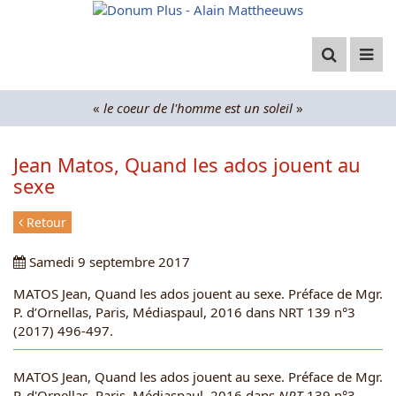
Aller
au
contenu
«
le coeur de l'homme est un soleil
»
Jean Matos, Quand les ados jouent au
sexe
Retour
Samedi 9 septembre 2017
MATOS Jean, Quand les ados jouent au sexe. Préface de Mgr.
P. d’Ornellas, Paris, Médiaspaul, 2016 dans NRT 139 n°3
(2017) 496-497.
MATOS Jean, Quand les ados jouent au sexe. Préface de Mgr.
P. d'Ornellas, Paris, Médiaspaul, 2016 dans
NRT
139 n°3