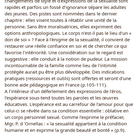
changements de style et d'expressions de la sexualité sont
rapides et parfois un fossé d'ignorance sépare les adultes
des jeunes. Des pistes sont nommées dans le dernier
chapitre : elles visent toutes à rétablir une unité de la
personne. Sans être moralisatrices, elles expriment des
options anthropologiques. Le corps n'est-il pas le lieu d'un «
don de soi » ? Face à l'énigme de la sexualité, il convient de
restaurer une réelle confiance en soi et de chercher ce qui
favorise l'intériorité. Une considération sur le regard est
suggestive : elle conduit à la notion de pudeur. La mission
incontournable de la famille comme lieu de l'intimité
protégée aurait pu être plus développée. Des indications
pratiques (ressources et outils) sont offertes et seront d'une
bonne aide pédagogique en France (p.105-111).
A l'intérieur d'un déferlement des expressions de l'éros,
l'espérance sous-tend toutes les paroles et les œuvres
éducatives. L'espérance est au carrefour de l'amour pour que
celui-ci se révèle dans sa condition essentielle : oblative en
un corps personnel sexué. Comme l'exprime le préfacier,
Mgr. P. d 'Ornellas : « la sexualité appartient à la condition
humaine et en exprime la grande beauté et bonté » (p.9).